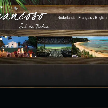
Nederlands
.
Français
.
English